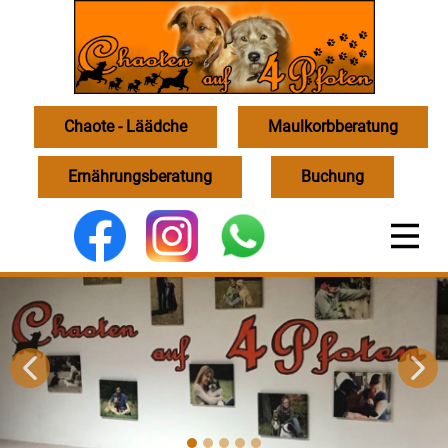
Chaote - Läädche
Maulkorbberatung
Ernährungsberatung
Buchung
undes