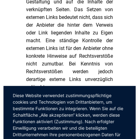
Gestaltung und auf die Inhalte der
verknüpften Seiten. Das Setzen von
externen Links bedeutet nicht, dass sich
der Anbieter die hinter dem Verweis
oder Link liegenden Inhalte zu Eigen
macht. Eine ständige Kontrolle der
externen Links ist für den Anbieter ohne
konkrete Hinweise auf Rechtsverstöße
nicht zumutbar. Bei Kenntnis von
Rechtsverstößen werden jedoch
derartige externe Links unverzüglich
gelöscht.
Diese Website verwendet zustimmungspflichtige
cookies und Technologien von Drittanbietern, um
3. Urheber- und Leistungsschutzrechte
bestimmte Funktionen zu integrieren. Wenn Sie auf die
Die auf dieser Website veröffentlichten
Schaltfläche „Alle akzeptieren“ klicken, werden diese
Inhalte unterliegen dem deutschen
Funktionen aktiviert (Zustimmung). Nach erfolgter
Urheber- und Leistungsschutzrecht.
Einwilligung verarbeiten wir und die beteiligten
Jede vom deutschen Urheber- und
Drittunternehmen Ihre personenbezogenen Daten für