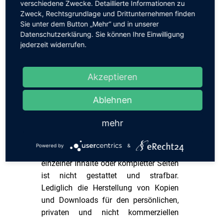
verschiedene Zwecke. Detaillierte Informationen zu
Leistungsschutzrecht nicht
Zweck, Rechtsgrundlage und Drittunternehmen finden
zugelassene Verwertung bedarf der
Sie unter dem Button „Mehr“ und in unserer
vorherigen schriftlichen Zustimmung
Datenschutzerklärung. Sie können Ihre Einwilligung
des Anbieters oder jeweiligen
jederzeit widerrufen.
Rechteinhabers. Dies gilt insbesondere
für Vervielfältigung, Bearbeitung,
Akzeptieren
Übersetzung, Einspeicherung,
Verarbeitung bzw. Wiedergabe von
Ablehnen
Inhalten in Datenbanken oder anderen
elektronischen Medien und Systemen.
mehr
Inhalte und Rechte Dritter sind dabei als
solche gekennzeichnet. Die unerlaubte
Powered by
&
Vervielfältigung oder Weitergabe
einzelner Inhalte oder kompletter Seiten
ist nicht gestattet und strafbar.
Lediglich die Herstellung von Kopien
und Downloads für den persönlichen,
privaten und nicht kommerziellen